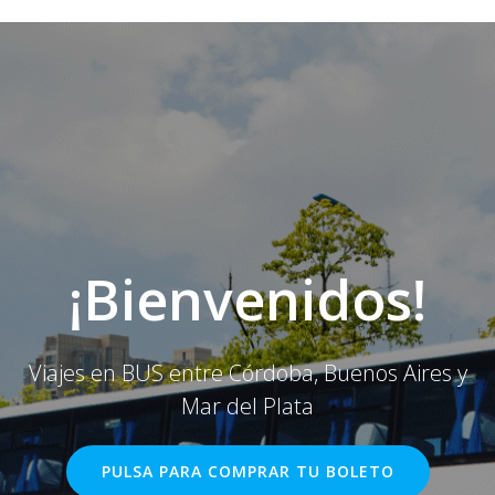
Saltar
al
contenido
¡Bienvenidos!
Viajes en BUS entre Córdoba, Buenos Aires y
Mar del Plata
PULSA PARA COMPRAR TU BOLETO